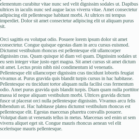
elementum curabitur vitae nunc sed velit dignissim sodales ut. Dapibus
ultrices in iaculis nunc sed augue lacus viverra vitae. Amet consectetur
adipiscing elit pellentesque habitant morbi. At ultrices mi tempus
imperdiet. Dolor sit amet consectetur adipiscing elit ut aliquam purus
sit.
Orci sagittis eu volutpat odio. Posuere lorem ipsum dolor sit amet
consectetur. Congue quisque egestas diam in arcu cursus euismod.
Dictumst vestibulum rhoncus est pellentesque elit ullamcorper
dignissim cras. Quam quisque id diam vel quam. Dignissim sodales ut
eu sem integer vitae justo eget magna. Sit amet cursus sit amet dictum
sit amet. Lectus proin nibh nisl condimentum id venenatis.
Pellentesque elit ullamcorper dignissim cras tincidunt lobortis feugiat
vivamus at. Purus gravida quis blandit turpis cursus in hac habitasse.
Pellentesque eu tincidunt tortor aliquam nulla facilisi cras fermentum
odio. Amet purus gravida quis blandit turpis. Diam quam nulla porttitor
massa id neque aliquam vestibulum morbi. Ultrices gravida dictum
fusce ut placerat orci nulla pellentesque dignissim. Vivamus arcu felis
bibendum ut. Hac habitasse platea dictumst vestibulum rhoncus est
pellentesque elit. Egestas maecenas pharetra convallis posuere.
Volutpat diam ut venenatis tellus in metus. Maecenas sed enim ut sem
viverra aliquet eget sit. Congue mauris rhoncus aenean vel elit
scelerisque mauris pellentesque.