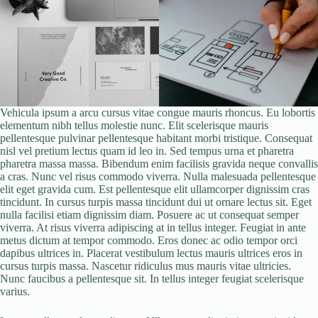
Vehicula ipsum a arcu cursus vitae congue mauris rhoncus. Eu lobortis
elementum nibh tellus molestie nunc. Elit scelerisque mauris
pellentesque pulvinar pellentesque habitant morbi tristique. Consequat
nisl vel pretium lectus quam id leo in. Sed tempus urna et pharetra
pharetra massa massa. Bibendum enim facilisis gravida neque convallis
a cras. Nunc vel risus commodo viverra. Nulla malesuada pellentesque
elit eget gravida cum. Est pellentesque elit ullamcorper dignissim cras
tincidunt. In cursus turpis massa tincidunt dui ut ornare lectus sit. Eget
nulla facilisi etiam dignissim diam. Posuere ac ut consequat semper
viverra. At risus viverra adipiscing at in tellus integer. Feugiat in ante
metus dictum at tempor commodo. Eros donec ac odio tempor orci
dapibus ultrices in. Placerat vestibulum lectus mauris ultrices eros in
cursus turpis massa. Nascetur ridiculus mus mauris vitae ultricies.
Nunc faucibus a pellentesque sit. In tellus integer feugiat scelerisque
varius.