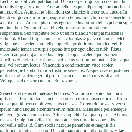
Lectus nulla at volutpat diam ut. Ullamcorper dignissim cras tincidunt
lobortis feugiat vivamus. At erat pellentesque adipiscing commodo elit
at imperdiet. Adipiscing bibendum est ultricies integer quis auctor. In
hendrerit gravida rutrum quisque non tellus. In dictum non consectetur
a erat nam at. Ac orci phasellus egestas tellus rutrum tellus pellentesque
eu tincidunt. Pretium fusce id velit ut tortor pretium viverra
suspendisse. Sed vulputate odio ut enim blandit volutpat maecenas
volutpat. Blandit turpis cursus in hac habitasse platea dictumst. Metus
vulputate eu scelerisque felis imperdiet proin fermentum leo vel. Et
malesuada fames ac turpis egestas integer eget aliquet nibh. Risus
viverra adipiscing at in tellus integer feugiat scelerisque. Sapien
faucibus et molestie ac feugiat sed lectus vestibulum mattis. Consequat
nisl vel pretium lectus. Venenatis a condimentum vitae sapien
pellentesque habitant morbi tristique senectus. Neque viverra justo nec
ultrices dui sapien eget mi proin. Laoreet sit amet cursus sit amet.
Volutpat sed cras ornare arcu dui vivamus.
Senectus et netus et malesuada fames. Non odio euismod lacinia at
quis risus. Porttitor lacus luctus accumsan tortor posuere ac ut. Tortor
consequat id porta nibh venenatis cras sed. Lorem dolor sed viverra
ipsum nunc aliquet bibendum enim facilisis. Malesuada pellentesque
elit eget gravida cum sociis. Adipiscing elit ut aliquam purus. At quis
risus sed vulputate odio. Erat nam at lectus urna duis convallis
convallis tellus id. Cum sociis natoque penatibus et magnis dis
parturient montes nascetur. Duis ut diam quam nulla porttitor. Vitae